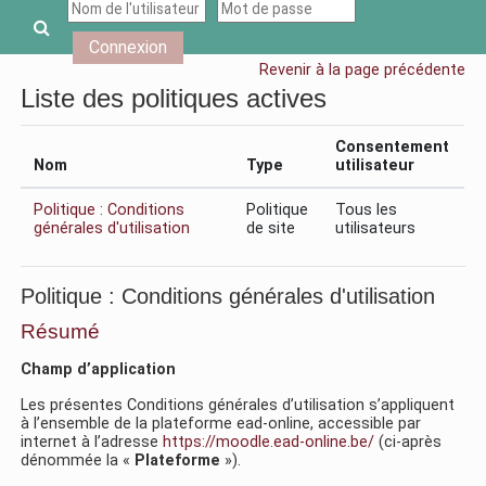
Passer au contenu principal
Activer/désactiver la saisie de recherche
Connexion
Revenir à la page précédente
Liste des politiques actives
Consentement
Nom
Type
utilisateur
Politique : Conditions
Politique
Tous les
générales d'utilisation
de site
utilisateurs
Politique : Conditions générales d'utilisation
Résumé
Champ d’application
Les présentes Conditions générales d’utilisation s’appliquent
à l’ensemble de la plateforme ead-online, accessible par
internet à l’adresse
https://moodle.ead-online.be/
(ci-après
dénommée la «
Plateforme
»).