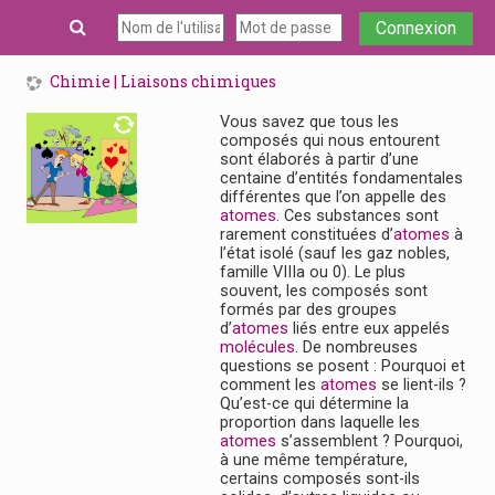
Passer au contenu principal
Connexion
Chimie | Liaisons chimiques
Vous savez que tous les
composés qui nous entourent
sont élaborés à partir d’une
centaine d’entités fondamentales
différentes que l’on appelle des
atomes
. Ces substances sont
rarement constituées d’
atomes
à
l’état isolé (sauf les gaz nobles,
famille VIIIa ou 0). Le plus
souvent, les composés sont
formés par des groupes
d’
atomes
liés entre eux appelés
molécules
. De nombreuses
questions se posent : Pourquoi et
comment les
atomes
se lient-ils ?
Qu’est-ce qui détermine la
proportion dans laquelle les
atomes
s’assemblent ? Pourquoi,
à une même température,
certains composés sont-ils