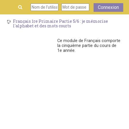
Passer au contenu principal
Connexion
Français 1re Primaire Partie 5/6 : je mémorise
l'alphabet et des mots courts
Ce module de Français comporte
la cinquième partie du cours de
1e année.